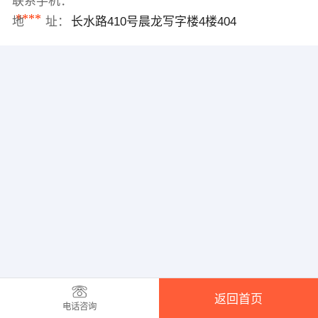
联系手机：
****
地 址：
长水路410号晨龙写字楼4楼404
返回首页
电话咨询