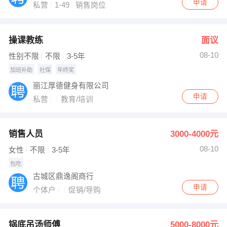
申请
私营
1-49
销售岗位
操课教练
面议
08-10
性别不限
不限
3-5年
加班补助
社保
年终奖
丽江厚德健身有限公司
申请
私营
教育/培训
销售人员
3000-4000元
08-10
女性
不限
3-5年
包吃
古城区鼎逸阁商行
申请
个体户
促销/导购
锅底吊汤师傅
5000-8000元