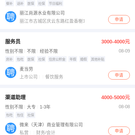
餐补
话补
医保
社保
节日福利
丽江尚源水业有限公司
申请
丽江市古城区庆云东路红盈香榭13栋7�D8
服务员
3000-4000元
08-09
性别不限
不限
经验不限
房补
包吃
医保
社保
住房公积金
年假
婚假
其他补贴
麦当劳
申请
上市公司
餐饮服务
渠道助理
4000-5000元
08-08
性别不限
大专
1-3年
包吃
包住
社保
微来（天津）商业管理有限公司
申请
私营
财务/会计