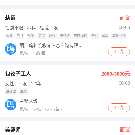
幼师
面议
08-08
性别不限
本科
经验不限
餐补
房补
包吃
医保
社保
年终奖
节日福利
年假
婚假
其他补贴
丽江翰和院教育信息咨询有限公司（红黄蓝亲子园）
申请
私营
教师
包饺子工人
2000-3000元
08-08
女性
不限
1-3年
年终奖
年假
兰墅水饺
申请
私营
1-49
技工/普工
美容师
面议