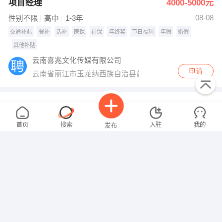
项目经理
4000-5000元
08-08
性别不限
高中
1-3年
交通补贴
餐补
话补
医保
社保
年终奖
节日福利
年假
婚假
其他补贴
云南喜兆文化传媒有限公司
申请
云南省丽江市玉龙纳西族自治县黄山镇青龙南路景誉家园一、
店长 经理 收银员 服务员
3000-4000元
08-08
性别不限
不限
经验不限
首页
搜索
入驻
我的
发布
包吃
包住
节日福利
年假
婚假
其他补贴
丽江融汇正鑫餐饮管理服务有限公司
申请
私营
1-49
餐饮服务
幼儿园园长
8000-12000元
招聘信息
求职简历
08-08
性别不限
本科
3-5年