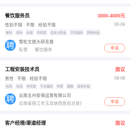
餐饮服务员
3000-4000元
08-08
性别不限
不限
经验不限
餐补
房补
社保
年终奖
住房公积金
节日福利
其他补贴
雪松文旅大研花巷
申请
私营
餐饮服务
工程安装技术员
面议
08-08
男性
不限
经验不限
包吃
包住
年终奖
节日福利
年假
婚假
其他补贴
云南五州安保运营有限公司
申请
云南省丽江市玉龙纳西族自治县黄山镇弘瑞园小区6幢109
客户经理/渠道经理
面议