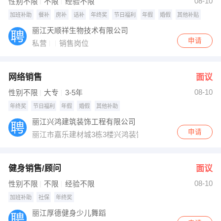
08-10
性别不限
不限
经验不限
加班补助
餐补
房补
话补
年终奖
节日福利
年假
婚假
其他补贴
丽江天顺祥生物技术有限公司
申请
私营
销售岗位
网络销售
面议
08-10
性别不限
大专
3-5年
年终奖
节日福利
年假
婚假
其他补助
丽江兴鸿建筑装饰工程有限公司
申请
丽江市嘉乐建材城3栋3楼兴鸿装饰
健身销售/顾问
面议
08-10
性别不限
不限
经验不限
加班补助
社保
年终奖
丽江厚德健身少儿舞蹈