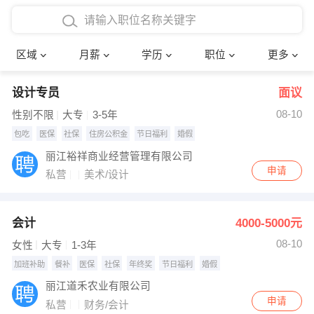
4000-5000元
本科
行政后勤
建筑装潢
确定
区域
月薪
学历
职位
更多
5000-8000元
硕士
销售岗位
教师
设计专员
面议
8000-12000元
博士
文员
护士
08-10
性别不限
大专
3-5年
12000-20000元
财务会计
传单派发
包吃
医保
社保
住房公积金
节日福利
婚假
丽江裕祥商业经营管理有限公司
其他
超市零售
促销导购
申请
私营
美术/设计
网络IT
保健按摩
会计
4000-5000元
快递员
前台接待
08-10
女性
大专
1-3年
收银员
技术员/工程师
加班补助
餐补
医保
社保
年终奖
节日福利
婚假
丽江道禾农业有限公司
水电/机修
部门经理
申请
私营
财务/会计