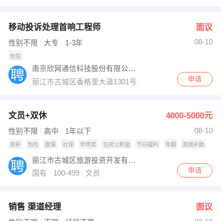
出纳
保险
移动投诉处理首响工程师
面议
编辑
法律
08-10
性别不限
大专
1-3年
包住
保洁
贸易采购
南京欣网通信科技股份有限公司丽江地区
申请
丽江市古城区香格里大道1301号，丽江市移动公司
跟单
理财顾问
其他职位
文员+双休
4000-5000元
08-10
性别不限
高中
1年以下
房补
包吃
医保
社保
年终奖
住房公积金
节日福利
年假
其他补助
丽江市古城区旅游投资开发有限公司
申请
国有
100-499
文员
销售 渠道经理
面议