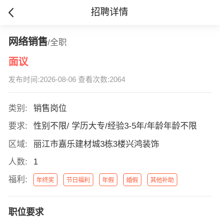
招聘详情
网络销售
/全职
面议
发布时间:2026-08-06 查看次数:2064
类别:
销售岗位
要求:
性别不限/ 学历大专/经验3-5年/年龄年龄不限
区域:
丽江市嘉乐建材城3栋3楼兴鸿装饰
人数:
1
福利:
年终奖
节日福利
年假
婚假
其他补助
职位要求