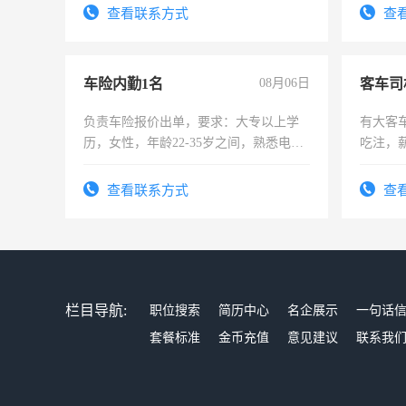
查看联系方式
查
车险内勤1名
08月06日
客车司
负责车险报价出单，要求：大专以上学
有大客
历，女性，年龄22-35岁之间，熟悉电脑
吃注，
操作，工作态度认真，具有团队精神，
试用期1-3个月，转正后交纳五险，
查看联系方式
查
栏目导航:
职位搜索
简历中心
名企展示
一句话
套餐标准
金币充值
意见建议
联系我