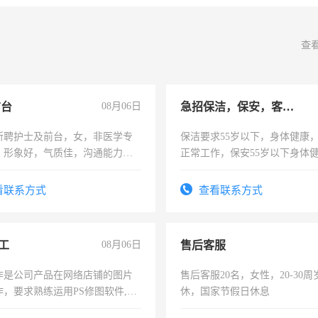
查
前台
08月06日
急招保洁，保安，客服，工程
所聘护士及前台，女，非医学专
保洁要求55岁以下，身体健康
，形象好，气质佳，沟通能力
正常工作，保安55岁以下身体
试，周日休息。
责任心形象端庄，遵纪守法，
录，客服要求45岁以下高中以
看联系方式
查看联系方式
懂电脑工作认真，性格开朗有
能力，工程，懂水电维修。
工
08月06日
售后客服
作是公司产品在网络店铺的图片
售后客服20名，女性，20-30
作，要求熟练运用PS修图软件,工
休，国家节假日休息
每天8小时，待遇优厚。