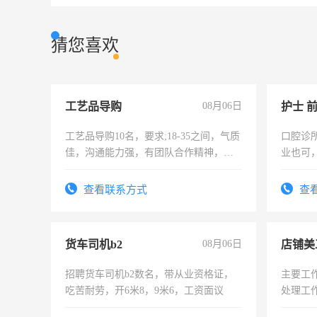
猜您喜欢
工艺品导购
08月06日
护士 
工艺品导购10名，要求;18-35之间，气质
口腔诊
佳，沟通能力强，有团队合作精神，有
业也可
上进心，有工作经验者优先！
强。面
查看联系方式
查
货车司机b2
08月06日
店铺美
招聘货车司机b2数名，带从业资格证，
主要工
吃苦耐劳，开6米8，9米6，工资面议
处理工
作时间