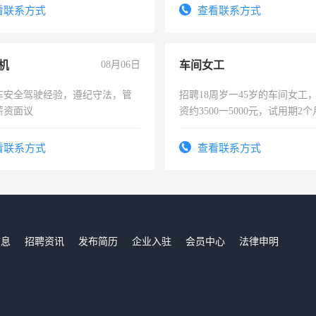
看联系方式
查看联系方式
机
08月06日
车间女工
车安全驾驶经验，遵纪守法，管
招聘18周岁一45岁的车间女工
薪资面议
资约3500一5000元，试用期2
险，有年薪假，年底福利
看联系方式
查看联系方式
信息
招聘资讯
发布简历
企业入驻
会员中心
法律申明
们