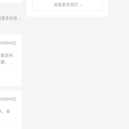
查看更多简历
看更多信息
08月06日
，能坚持
健康，有
无犯罪记
上文化，
良好沟通
08月06日
周岁，单