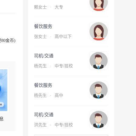
赖女士
·
大专
餐饮服务
张女士
·
高中以下
80金币)
司机/交通
杨先生
·
中专/技校
餐饮服务
杨先生
·
高中
司机/交通
息
洪先生
·
中专/技校