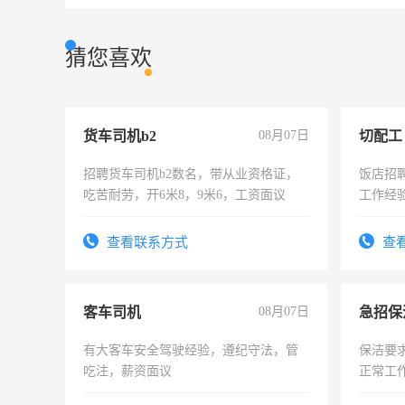
猜您喜欢
货车司机b2
08月07日
切配工
招聘货车司机b2数名，带从业资格证，
饭店招
吃苦耐劳，开6米8，9米6，工资面议
工作经
作。包吃
4500。
查看联系方式
查
客车司机
08月07日
有大客车安全驾驶经验，遵纪守法，管
保洁要
吃注，薪资面议
正常工
责任心