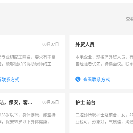
查
08月07日
外贸人员
聘专业切配工两名，要求有丰富
本地企业，现招聘外贸人员，
验，能够很好的协助厨师的工
售经验者优先，待遇面议。联
住，每月有公休，工资3500-
看联系方式
查看联系方式
急招保洁，保安，客服，工程
08月06日
护士 前台
求55岁以下，身体健康，能坚持
口腔诊所聘护士及前台，女，
作，保安55岁以下身体健康，有
业也可，形象好，气质佳，沟
形象端庄，遵纪守法，无犯罪记
强。面试，周日休息。