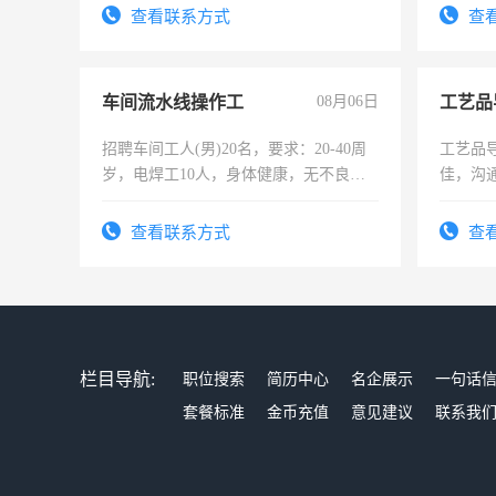
录，客
查看联系方式
查
懂电脑
能力，
车间流水线操作工
08月06日
工艺品
招聘车间工人(男)20名，要求：20-40周
工艺品导
岁，电焊工10人，身体健康，无不良嗜
佳，沟
好。薪资：4500-7000元，标准八人间住
上进心
宿，免费发放劳保用品，两班倒，每月
查看联系方式
查
25号准时发放工资，工作时间10小时
栏目导航:
职位搜索
简历中心
名企展示
一句话
套餐标准
金币充值
意见建议
联系我