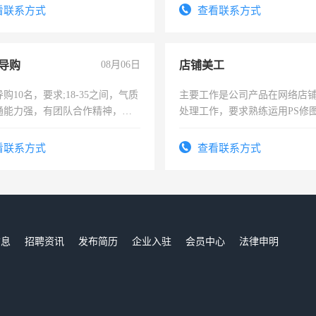
服要求45岁以下高中以上文化，
看联系方式
查看联系方式
工作认真，性格开朗有良好沟通
工程，懂水电维修。
导购
08月06日
店铺美工
购10名，要求;18-35之间，气质
主要工作是公司产品在网络店
通能力强，有团队合作精神，有
处理工作，要求熟练运用PS修图
，有工作经验者优先！
作时间每天8小时，待遇优厚。
看联系方式
查看联系方式
信息
招聘资讯
发布简历
企业入驻
会员中心
法律申明
们