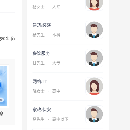
杨女士
·
大专
建筑/装潢
杨先生
·
本科
80金币)
餐饮服务
甘先生
·
大专
网络/IT
晓女士
·
高中
家政/保安
息
马先生
·
高中以下