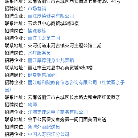
联系地址：云南省丽江市古城区西安街道七星街39、41号
招聘岗位：
市场营销
招聘企业：
丽江厚德健身有限公司
联系地址：玉龙县中心商贸城5栋3楼
招聘岗位：
操课教练
招聘企业：
丽江玉龙第三国
联系地址：束河街道束河古镇束河主题公馆二期
招聘岗位：
水疗服务员
招聘企业：
丽江厚德健身少儿舞蹈
联系地址：丽江市玉龙县中心商贸城5栋3楼
招聘岗位：
健身销售/顾问
招聘企业：
丽江翰和院教育信息咨询有限公司（红黄蓝亲子
园）
联系地址：云南省丽江市古城区长水路太和金座红黄蓝亲
招聘岗位：
幼师
招聘企业：
洋浦美速达电子商务有限公司
联系地址：金甲公寓保安室旁第一间门面美团专送
招聘岗位：
急聘外卖配送员
招聘企业：
中国人寿丽江分公司