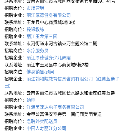
联系地址：云南省丽江市古城区西安街道七星街39、41号
招聘岗位：
市场营销
招聘企业：
丽江厚德健身有限公司
联系地址：玉龙县中心商贸城5栋3楼
招聘岗位：
操课教练
招聘企业：
丽江玉龙第三国
联系地址：束河街道束河古镇束河主题公馆二期
招聘岗位：
水疗服务员
招聘企业：
丽江厚德健身少儿舞蹈
联系地址：丽江市玉龙县中心商贸城5栋3楼
招聘岗位：
健身销售/顾问
招聘企业：
丽江翰和院教育信息咨询有限公司（红黄蓝亲子
园）
联系地址：云南省丽江市古城区长水路太和金座红黄蓝亲
招聘岗位：
幼师
招聘企业：
洋浦美速达电子商务有限公司
联系地址：金甲公寓保安室旁第一间门面美团专送
招聘岗位：
急聘外卖配送员
招聘企业：
中国人寿丽江分公司