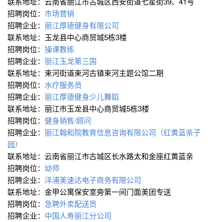
联系地址：云南省丽江市古城区西安街道七星街39、41号
招聘岗位：
市场营销
招聘企业：
丽江厚德健身有限公司
联系地址：玉龙县中心商贸城5栋3楼
招聘岗位：
操课教练
招聘企业：
丽江玉龙第三国
联系地址：束河街道束河古镇束河主题公馆二期
招聘岗位：
水疗服务员
招聘企业：
丽江厚德健身少儿舞蹈
联系地址：丽江市玉龙县中心商贸城5栋3楼
招聘岗位：
健身销售/顾问
招聘企业：
丽江翰和院教育信息咨询有限公司（红黄蓝亲子
园）
联系地址：云南省丽江市古城区长水路太和金座红黄蓝亲
招聘岗位：
幼师
招聘企业：
洋浦美速达电子商务有限公司
联系地址：金甲公寓保安室旁第一间门面美团专送
招聘岗位：
急聘外卖配送员
招聘企业：
中国人寿丽江分公司